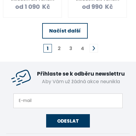
od
1 090
Kč
od
990
Kč
Načíst další
1
2
3
4
Přihlaste se k odběru newslettru
Aby Vám už žádná akce neunikla
ODESLAT