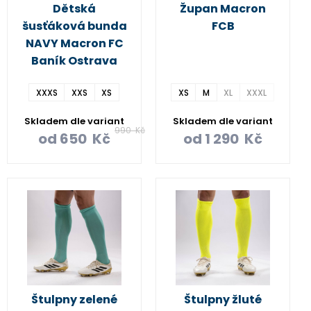
Dětská
Župan Macron
šusťáková bunda
FCB
NAVY Macron FC
Baník Ostrava
XXXS
XXS
XS
XS
M
XL
XXXL
Skladem dle variant
Skladem dle variant
990
Kč
od
650
Kč
od
1 290
Kč
Štulpny zelené
Štulpny žluté