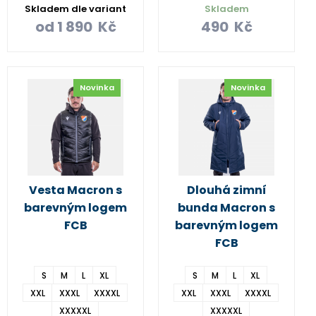
Skladem dle variant
Skladem
od
1 890
Kč
490
Kč
Novinka
Novinka
Vesta Macron s
Dlouhá zimní
barevným logem
bunda Macron s
FCB
barevným logem
FCB
S
M
L
XL
S
M
L
XL
XXL
XXXL
XXXXL
XXL
XXXL
XXXXL
XXXXXL
XXXXXL