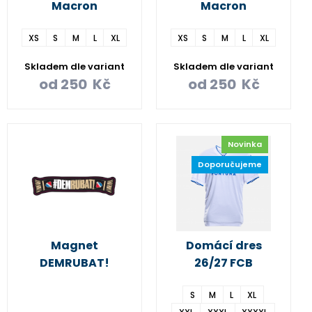
Macron
Macron
XS
S
M
L
XL
XS
S
M
L
XL
Skladem dle variant
Skladem dle variant
od
250
Kč
od
250
Kč
Novinka
Doporučujeme
Magnet
Domácí dres
DEMRUBAT!
26/27 FCB
S
M
L
XL