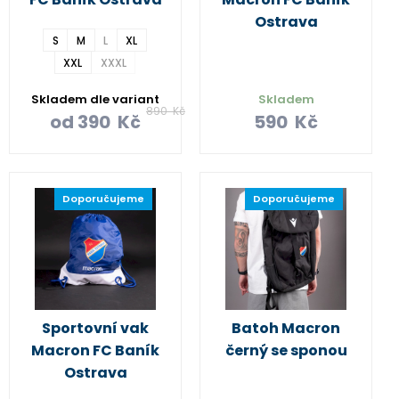
Ostrava
S
M
L
XL
XXL
XXXL
Skladem dle variant
Skladem
890
Kč
od
390
Kč
590
Kč
Doporučujeme
Doporučujeme
Sportovní vak
Batoh Macron
Macron FC Baník
černý se sponou
Ostrava