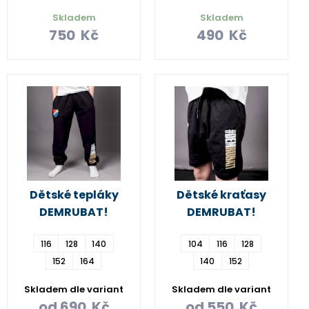
Skladem
Skladem
750
Kč
490
Kč
Dětské tepláky
Dětské kraťasy
DEMRUBAT!
DEMRUBAT!
116
128
140
104
116
128
152
164
140
152
Skladem dle variant
Skladem dle variant
od
690
Kč
od
550
Kč