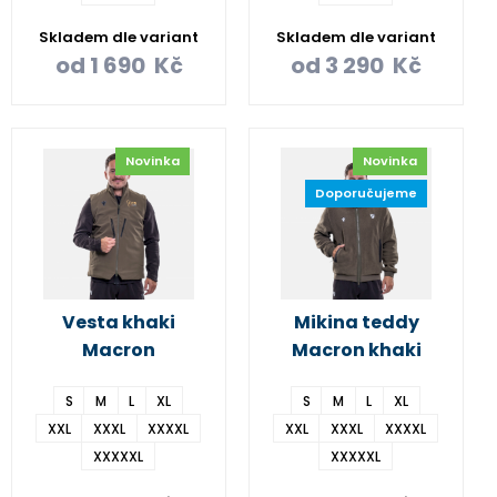
Skladem dle variant
Skladem dle variant
od
1 690
Kč
od
3 290
Kč
Novinka
Novinka
Doporučujeme
Vesta khaki
Mikina teddy
Macron
Macron khaki
S
M
L
XL
S
M
L
XL
XXL
XXXL
XXXXL
XXL
XXXL
XXXXL
XXXXXL
XXXXXL