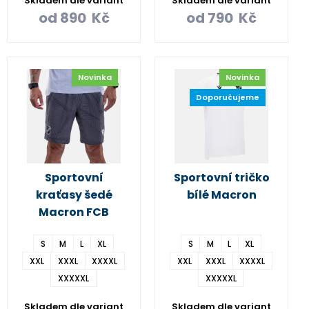
Skladem dle variant
Skladem dle variant
od
890
Kč
od
790
Kč
Novinka
Novinka
Doporučujeme
Sportovní
Sportovní tričko
kraťasy šedé
bílé Macron
Macron FCB
S
M
L
XL
S
M
L
XL
XXL
XXXL
XXXXL
XXL
XXXL
XXXXL
XXXXXL
XXXXXL
Skladem dle variant
Skladem dle variant