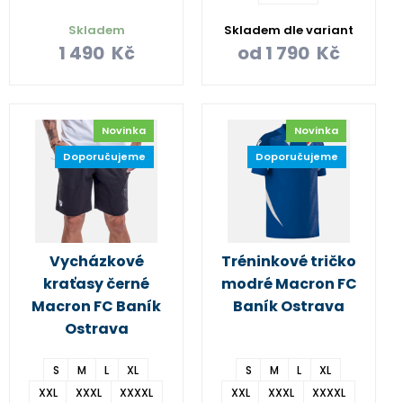
Skladem
Skladem dle variant
1 490
Kč
od
1 790
Kč
Novinka
Novinka
Doporučujeme
Doporučujeme
Vycházkové
Tréninkové tričko
kraťasy černé
modré Macron FC
Macron FC Baník
Baník Ostrava
Ostrava
S
M
L
XL
S
M
L
XL
XXL
XXXL
XXXXL
XXL
XXXL
XXXXL