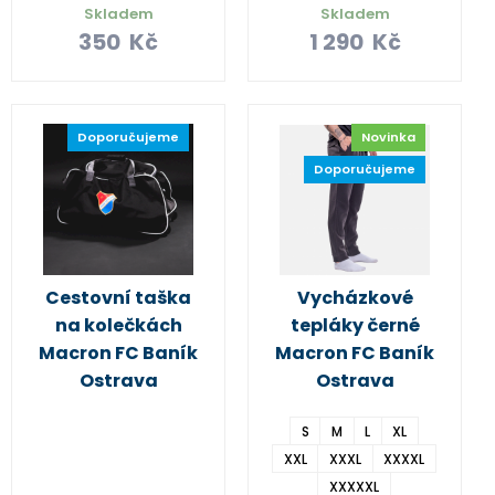
Skladem
Skladem
350
Kč
1 290
Kč
Doporučujeme
Novinka
Doporučujeme
Cestovní taška
Vycházkové
na kolečkách
tepláky černé
Macron FC Baník
Macron FC Baník
Ostrava
Ostrava
S
M
L
XL
XXL
XXXL
XXXXL
XXXXXL