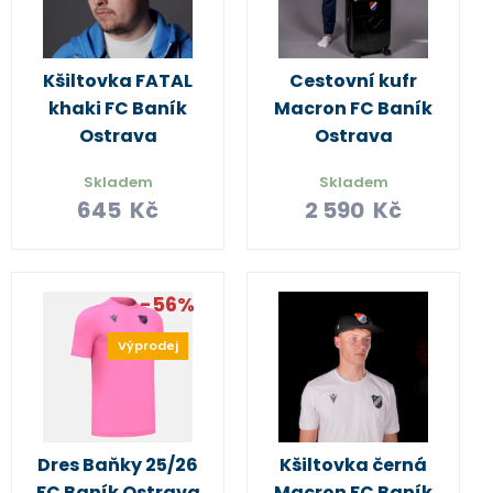
Kšiltovka FATAL
Cestovní kufr
khaki FC Baník
Macron FC Baník
Ostrava
Ostrava
Skladem
Skladem
645
Kč
2 590
Kč
-56%
Výprodej
Dres Baňky 25/26
Kšiltovka černá
FC Baník Ostrava
Macron FC Baník