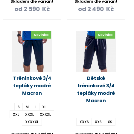
Skladem dle variant
Skladem dle variant
od
2 590
Kč
od
2 490
Kč
Novinka
Novinka
Tréninkové 3/4
Dětské
tepláky modré
tréninkové 3/4
Macron
tepláky modré
Macron
S
M
L
XL
XXL
XXXL
XXXXL
XXXXXL
XXXS
XXS
XS