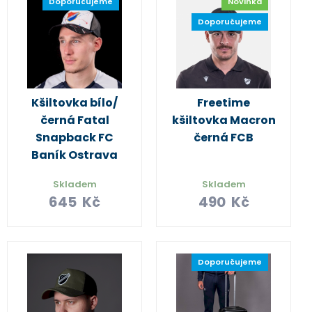
Doporučujeme
Novinka
Doporučujeme
Kšiltovka bílo/
Freetime
černá Fatal
kšiltovka Macron
Snapback FC
černá FCB
Baník Ostrava
Skladem
Skladem
645
Kč
490
Kč
Doporučujeme