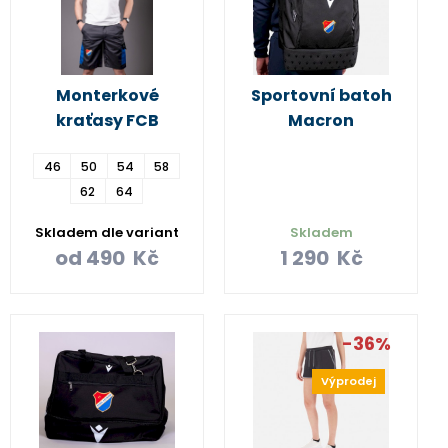
Monterkové
Sportovní batoh
kraťasy FCB
Macron
46
50
54
58
62
64
Skladem dle variant
Skladem
od
490
Kč
1 290
Kč
-36%
Výprodej