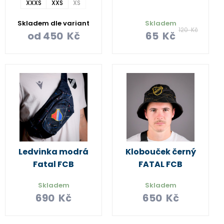
XXXS
XXS
XS
Skladem dle variant
Skladem
120
Kč
od
450
Kč
65
Kč
Ledvinka modrá
Klobouček černý
Fatal FCB
FATAL FCB
Skladem
Skladem
690
Kč
650
Kč