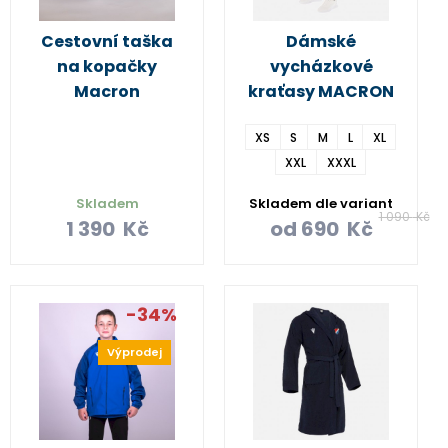
Cestovní taška
Dámské
na kopačky
vycházkové
Macron
kraťasy MACRON
XS
S
M
L
XL
XXL
XXXL
Skladem
Skladem dle variant
1 090
Kč
1 390
Kč
od
690
Kč
-34%
Výprodej