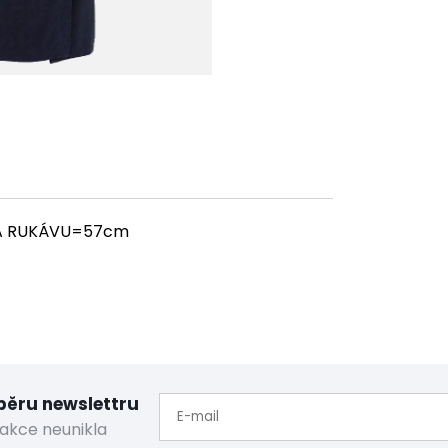
KA RUKÁVU=57cm
dběru newslettru
akce neunikla