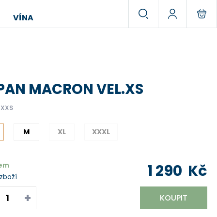
VÍNA
PAN MACRON VEL.XS
/XXS
M
XL
XXXL
dem
1 290
Kč
 zboží
+
KOUPIT