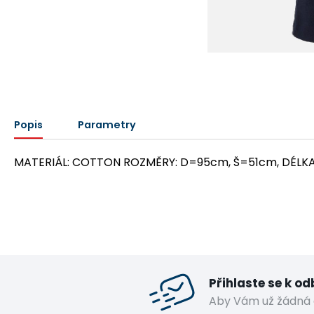
Popis
Parametry
MATERIÁL: COTTON ROZMĚRY: D=95cm, Š=51cm, DÉL
Přihlaste se k o
Aby Vám už žádná 