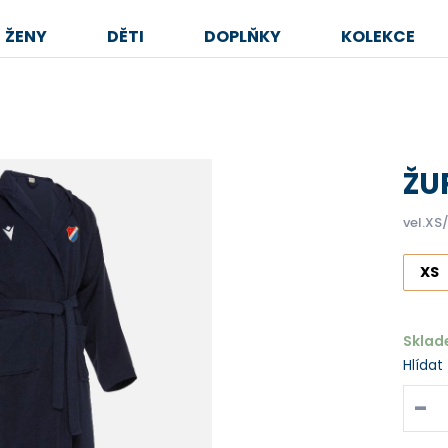
ŽENY
DĚTI
DOPLŇKY
KOLEKCE
ŽU
vel.XS
XS
Skla
Hlídat
-