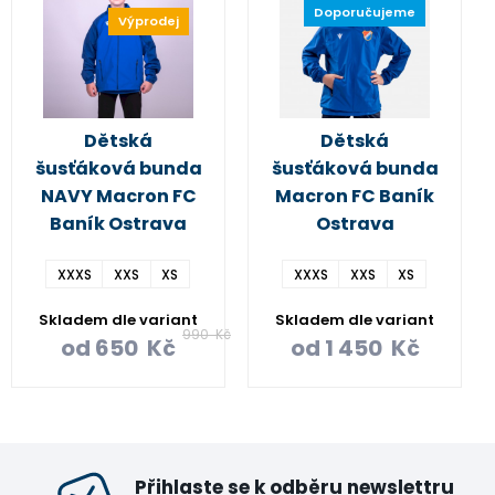
Doporučujeme
Výprodej
Dětská
Dětská
šusťáková bunda
šusťáková bunda
NAVY Macron FC
Macron FC Baník
Baník Ostrava
Ostrava
XXXS
XXS
XS
XXXS
XXS
XS
Skladem dle variant
Skladem dle variant
990
Kč
od
650
Kč
od
1 450
Kč
Přihlaste se k odběru newslettru