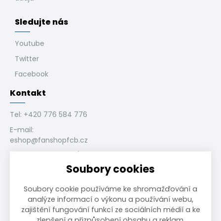
Sledujte nás
Youtube
Twitter
Facebook
Kontakt
Tel:
+420 776 584 776
E-mail:
eshop@fanshopfcb.cz
Bukovanského 1028/4,
710 00 Slezská
Soubory cookies
Ostrava, CZ
Soubory cookie používáme ke shromažďování a
analýze informací o výkonu a používání webu,
zajištění fungování funkcí ze sociálních médií a ke
zlepšení a přizpůsobení obsahu a reklam.