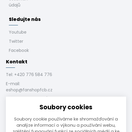
údajů
Sledujte nás
Youtube
Twitter
Facebook
Kontakt
Tel:
+420 776 584 776
E-mail:
eshop@fanshopfcb.cz
Bukovanského 1028/4,
710 00 Slezská
Soubory cookies
Ostrava, CZ
Soubory cookie používáme ke shromažďování a
analýze informací o výkonu a používání webu,
zajištění fungování funkcí ze sociálních médií a ke