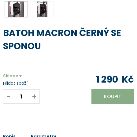
BATOH MACRON ČERNÝ SE
SPONOU
Skladem
1 290
Kč
Hlídat zboží
-
+
KOUPIT
Popis
Parametry