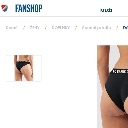
MUŽI
Domů
ŽENY
DOPLŇKY
Spodní prádlo
Dá
/
/
/
/