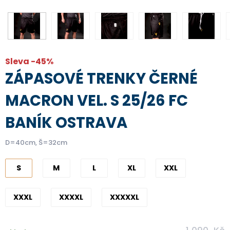
Sleva -45%
ZÁPASOVÉ TRENKY ČERNÉ
MACRON VEL. S 25/26 FC
BANÍK OSTRAVA
D=40cm, Š=32cm
S
M
L
XL
XXL
XXXL
XXXXL
XXXXXL