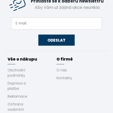
Přihlaste se k odběru newslettru
Aby Vám už žádná akce neunikla
ODESLAT
Vše o nákupu
O firmě
Obchodní
O nás
podmínky
Kontakty
Doprava a
platba
Reklamace
Ochrana
osobních