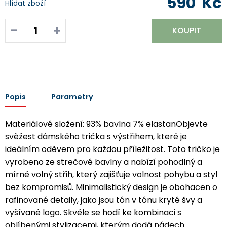
590
Kč
Hlídat zboží
-
+
KOUPIT
Popis
Parametry
Materiálové složení: 93% bavlna 7% elastanObjevte
svěžest dámského trička s výstřihem, které je
ideálním oděvem pro každou příležitost. Toto tričko je
vyrobeno ze strečové bavlny a nabízí pohodlný a
mírně volný střih, který zajišťuje volnost pohybu a styl
bez kompromisů. Minimalistický design je obohacen o
rafinované detaily, jako jsou tón v tónu kryté švy a
vyšívané logo. Skvěle se hodí ke kombinaci s
oblíbenými stylizacemi, kterým dodá nádech