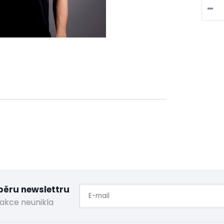
-
dběru newslettru
akce neunikla