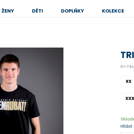
ŽENY
DĚTI
DOPLŇKY
KOLEKCE
TR
D=74c
XS
XXX
Skla
Hlídat