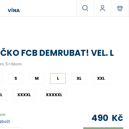
VÍNA
IČKO FCB DEMRUBAT! VEL. L
m, Š=56cm
S
M
L
XL
XXL
L
XXXXL
XXXXXL
dem
490
Kč
 zboží