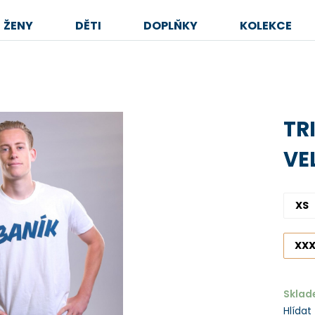
ŽENY
DĚTI
DOPLŇKY
KOLEKCE
TR
VE
XS
XXX
Skla
Hlídat