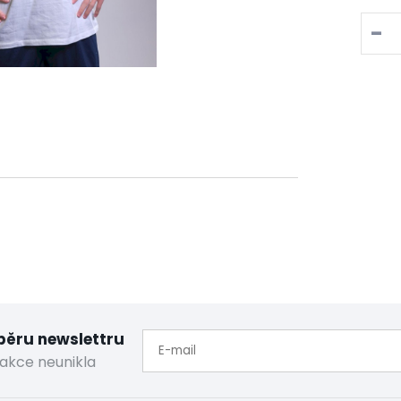
-
dběru newslettru
akce neunikla