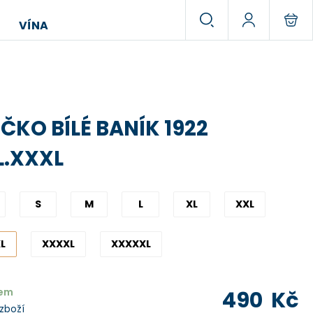
VÍNA
IČKO BÍLÉ BANÍK 1922
L.XXXL
S
M
L
XL
XXL
L
XXXXL
XXXXXL
dem
490
Kč
 zboží