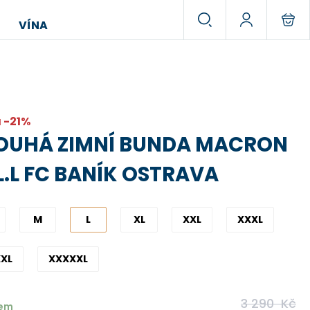
VÍNA
 -21%
OUHÁ ZIMNÍ BUNDA MACRON
L.L FC BANÍK OSTRAVA
M
L
XL
XXL
XXXL
XL
XXXXXL
3 290
Kč
dem