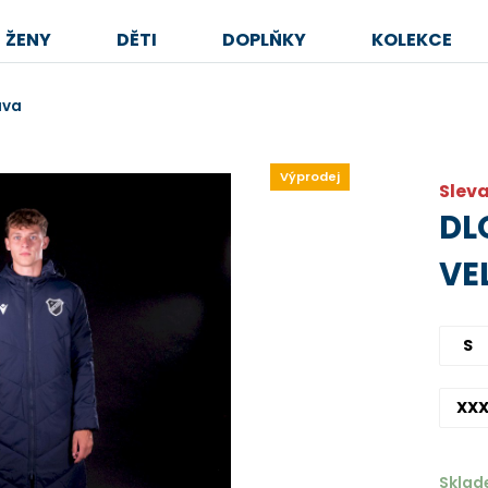
ŽENY
DĚTI
DOPLŇKY
KOLEKCE
ava
Výprodej
Sleva
DL
VE
S
XXX
Skla