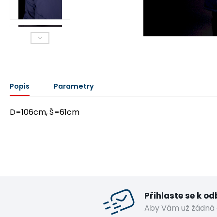
Popis
Parametry
D=106cm, Š=61cm
Přihlaste se k o
Aby Vám už žádná 