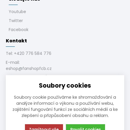
Youtube
Twitter
Facebook
Kontakt
Tel:
+420 776 584 776
E-mail:
eshop@fanshopfcb.cz
Bukovanského 1028/4,
710 00 Slezská
Soubory cookies
Ostrava, CZ
Soubory cookie používáme ke shromažďování a
analýze informací o výkonu a používání webu,
zajištění fungování funkcí ze sociálních médií a ke
zlepšení a přizpůsobení obsahu a reklam.
Možnosti platby
Zamítnout vše
Povolit cookies