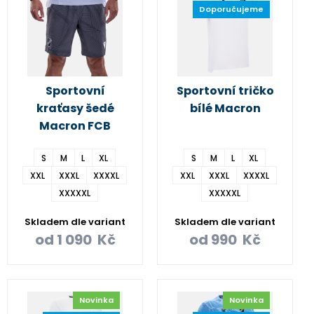
Doporučujeme
Sportovní
Sportovní tričko
kraťasy šedé
bílé Macron
Macron FCB
S
M
L
XL
S
M
L
XL
XXL
XXXL
XXXXL
XXL
XXXL
XXXXL
XXXXXL
XXXXXL
Skladem dle variant
Skladem dle variant
od
1 090
Kč
od
990
Kč
Novinka
Novinka