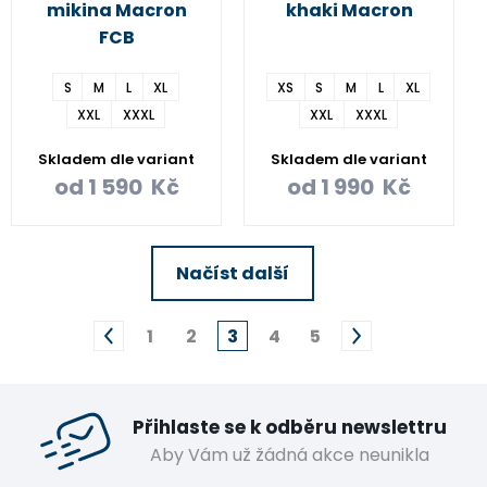
mikina Macron
khaki Macron
FCB
S
M
L
XL
XS
S
M
L
XL
XXL
XXXL
XXL
XXXL
Skladem dle variant
Skladem dle variant
od
1 590
Kč
od
1 990
Kč
Načíst další
1
2
3
4
5
Přihlaste se k odběru newslettru
Aby Vám už žádná akce neunikla