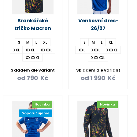
Brankářské
Venkovní dres-
tričko Macron
26/27
S
M
L
XL
S
M
L
XL
XXL
XXXL
XXXXL
XXL
XXXL
XXXXL
XXXXXL
XXXXXL
Skladem dle variant
Skladem dle variant
od
790
Kč
od
1 990
Kč
Novinka
Novinka
Doporučujeme