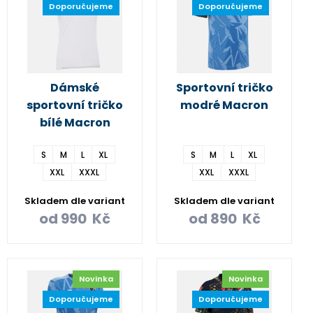
Doporučujeme
Doporučujeme
Dámské
Sportovní tričko
sportovní tričko
modré Macron
bílé Macron
S
M
L
XL
S
M
L
XL
XXL
XXXL
XXL
XXXL
Skladem dle variant
Skladem dle variant
od
990
Kč
od
890
Kč
Novinka
Novinka
Doporučujeme
Doporučujeme